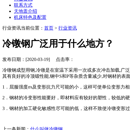
联系方式
天地盖介绍
机床特色及配置
行业资讯
当前位置：
首页
>
行业资讯
冷镦钢广泛用于什么地方？
发布日期：[2020-03-19] 点击率：
冷镦钢成型用钢,冷镦是在室温下采用一次或多次冲击加载,广泛
其有良好的冷顶锻性能,钢中S和P等杂质含量减少,对钢材的表面
1．屈服强度σs及变形抗力尺可能的小，这样可使单位变形
2．钢材的冷变形性能要好，即材料应有较好的塑性，较低
3．钢材的加工硬化敏感性尽可能的低，这样不致使冷镦变形
上一条新闻：
什么叫做冷镦钢