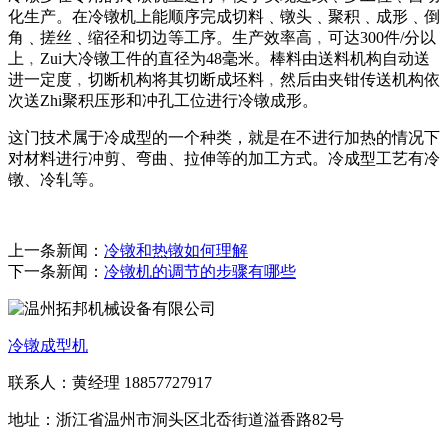
化生产。在冷镦机上能顺序完成切料﹑镦头﹑聚积﹑成形﹑倒
角﹑搓丝﹑缩径和切边等工序。生产效率高﹐可达300件/分以
上﹐Zui大冷镦工件的直径为48毫米。棒料由送料机构自动送
进一定度﹐切断机构将其切断成坯料﹐然后由夹钳传送机构依
次送Zhi聚积压形和冲孔工位进行冷镦成形。
这门技术属于冷成型的一个种类，就是在不进行加热的情况下
对材料进行冲剪、弯曲、拉伸等的加工方式。冷成型工艺有冷
镦、冷轧等。
上一条新闻：
冷镦和热镦如何理解
下一条新闻：
冷镦机的调节的步骤有哪些
冷镦成型机
联系人：黄经理 18857727917
地址：浙江省温州市洞头区北岙街道溢香路82号