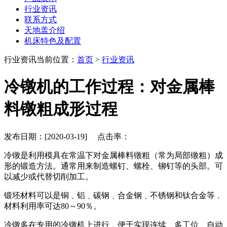
行业资讯
联系方式
天地盖介绍
机床特色及配置
行业资讯
当前位置：
首页
>
行业资讯
冷镦机的工作过程：对金属棒
料镦粗成形过程
发布日期：[2020-03-19] 点击率：
冷镦是利用模具在常温下对金属棒料镦粗（常为局部镦粗）成
形的锻造方法。通常用来制造螺钉、螺栓、铆钉等的头部。可
以减少或代替切削加工。
锻坯材料可以是铜﹑铝﹑碳钢﹑合金钢﹑不锈钢和钛合金等﹐
材料利用率可达80～90％。
冷镦多在专用的冷镦机上进行﹐便于实现连续﹑多工位﹑自动